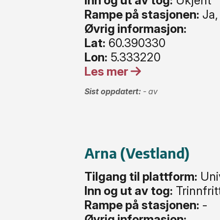
Inn og ut av tog:
Ukjent
Rampe på stasjonen:
Ja,
Øvrig informasjon:
Lat:
60.390330
Lon:
5.333220
Les mer
Sist oppdatert:
- av
Arna (Vestland)
Tilgang til plattform:
Uni
Inn og ut av tog:
Trinnfrit
Rampe på stasjonen:
-
Øvrig informasjon: