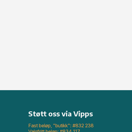
Støtt oss via Vipps
Fast beløp, "butikk": #832 238
Valgfritt beløp: #834 117