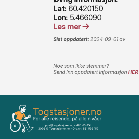
Lat:
60.420150
Lon:
5.466090
Les mer
Sist oppdatert:
2024-09-01 av
Noe som ikke stemmer?
Send inn oppdatert informasjon
HER