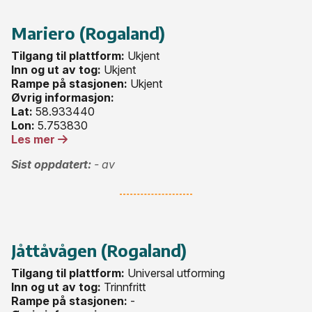
Mariero (Rogaland)
Tilgang til plattform:
Ukjent
Inn og ut av tog:
Ukjent
Rampe på stasjonen:
Ukjent
Øvrig informasjon:
Lat:
58.933440
Lon:
5.753830
Les mer
Sist oppdatert:
- av
Jåttåvågen (Rogaland)
Tilgang til plattform:
Universal utforming
Inn og ut av tog:
Trinnfritt
Rampe på stasjonen:
-