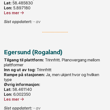
Lat:
58.485830
Lon:
5.897180
Les mer
Sist oppdatert:
- av
Egersund (Rogaland)
Tilgang til plattform:
Trinnfritt. Planovergang mellom
plattformer
Inn og ut av tog:
Trinnfritt
Rampe på stasjonen:
Ja, men ukjent hvor og hvilken
type
Øvrig informasjon:
Lat:
58.461140
Lon:
6.002350
Les mer
Sist oppdatert:
- av