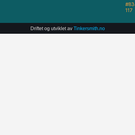
#83
117
Driftet og utviklet av
Tinkersmith.no