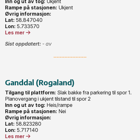
Inn og ut av tog:
Ukjent
Rampe på stasjonen:
Ukjent
Øvrig informasjon:
Lat:
58.847040
Lon:
5.733570
Les mer
Sist oppdatert:
- av
Ganddal (Rogaland)
Tilgang til plattform:
Slak bakke fra parkering til spor 1.
Planovergang i ukjent tilstand til spor 2
Inn og ut av tog:
Heis/rampe
Rampe på stasjonen:
Nei
Øvrig informasjon:
Lat:
58.823280
Lon:
5.717140
Les mer