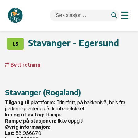
☰
Stavanger - Egersund
L5
Bytt retning
Stavanger (Rogaland)
Tilgang til plattform:
Trinnfritt, på bakkenivå, heis fra
parkeringsanlegg på Jernbanelokket
Inn og ut av tog:
Rampe
Rampe på stasjonen:
Ikke oppgitt
Øvrig informasjon:
Lat:
58.966870