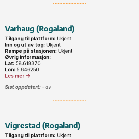
Varhaug (Rogaland)
Tilgang til plattform:
Ukjent
Inn og ut av tog:
Ukjent
Rampe på stasjonen:
Ukjent
Øvrig informasjon:
Lat:
58.618370
Lon:
5.646250
Les mer
Sist oppdatert:
- av
Vigrestad (Rogaland)
Tilgang til plattform:
Ukjent