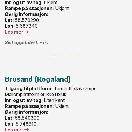
Inn og ut av tog:
Ukjent
Rampe på stasjonen:
Ukjent
Øvrig informasjon:
Lat:
58.570290
Lon:
5.687340
Les mer
Sist oppdatert:
- av
Brusand (Rogaland)
Tilgang til plattform:
Trinnfritt, slak rampe.
Mellomplattform er ikke i bruk
Inn og ut av tog:
Liten kant
Rampe på stasjonen:
Ukjent
Øvrig informasjon:
Lat:
58.540390
Lon:
5.748910
Les mer