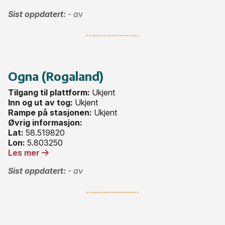
Sist oppdatert:
- av
Ogna (Rogaland)
Tilgang til plattform:
Ukjent
Inn og ut av tog:
Ukjent
Rampe på stasjonen:
Ukjent
Øvrig informasjon:
Lat:
58.519820
Lon:
5.803250
Les mer
Sist oppdatert:
- av