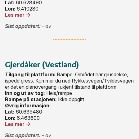
Lat:
60.628490
Lon:
6.410280
Les mer
Sist oppdatert:
- av
Gjerdåker (Vestland)
Tilgang til plattform:
Rampe. Området har grusdekke,
ispedd gress. Kommer du ned Rykkesvegen/Tvildesvegen
er det en planovergang i ukjent tilstand til plattform.
Inn og ut av tog:
Heis/rampe
Rampe på stasjonen:
Ikke oppgitt
Øvrig informasjon:
Lat:
60.639480
Lon:
6.463600
Les mer
Sist oppdatert:
- av