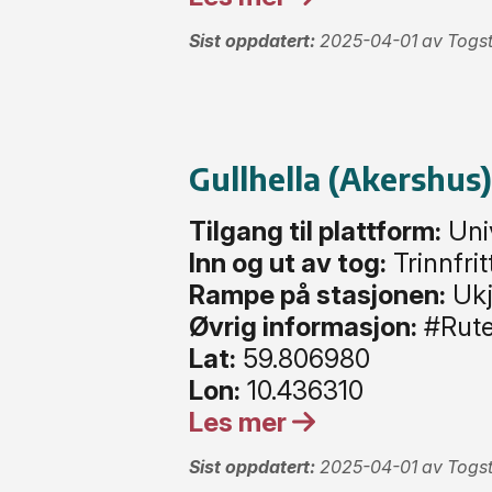
Sist oppdatert:
2025-04-01 av Togst
Gullhella (Akershus)
Tilgang til plattform:
Uni
Inn og ut av tog:
Trinnfrit
Rampe på stasjonen:
Ukj
Øvrig informasjon:
#Ruter
Lat:
59.806980
Lon:
10.436310
Les mer
Sist oppdatert:
2025-04-01 av Togst