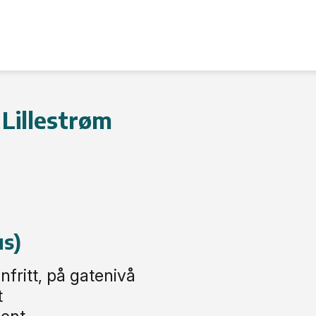
Lillestrøm
us)
nfritt, på gatenivå
t