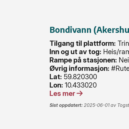
Bondivann (Akershu
Tilgang til plattform:
Trin
Inn og ut av tog:
Heis/ra
Rampe på stasjonen:
Nei
Øvrig informasjon:
#Ruter
Lat:
59.820300
Lon:
10.433020
Les mer
Sist oppdatert:
2025-06-01 av Togst