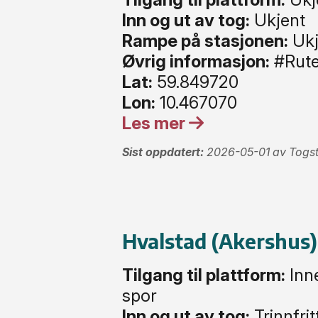
Inn og ut av tog:
Ukjent
Rampe på stasjonen:
Ukj
Øvrig informasjon:
#Ruter
Lat:
59.849720
Lon:
10.467070
Les mer
Sist oppdatert:
2026-05-01 av Togst
Hvalstad (Akershus)
Tilgang til plattform:
Inn
spor
Inn og ut av tog:
Trinnfritt