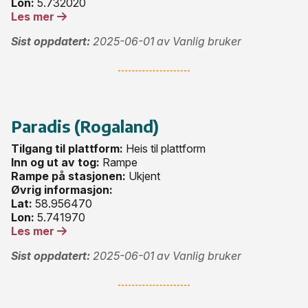
Lon:
5.732020
Les mer
Sist oppdatert:
2025-06-01 av Vanlig bruker
Paradis (Rogaland)
Tilgang til plattform:
Heis til plattform
Inn og ut av tog:
Rampe
Rampe på stasjonen:
Ukjent
Øvrig informasjon:
Lat:
58.956470
Lon:
5.741970
Les mer
Sist oppdatert:
2025-06-01 av Vanlig bruker