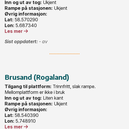
Inn og ut av tog:
Ukjent
Rampe på stasjonen:
Ukjent
Øvrig informasjon:
Lat:
58.570290
Lon:
5.687340
Les mer
Sist oppdatert:
- av
Brusand (Rogaland)
Tilgang til plattform:
Trinnfritt, slak rampe.
Mellomplattform er ikke i bruk
Inn og ut av tog:
Liten kant
Rampe på stasjonen:
Ukjent
Øvrig informasjon:
Lat:
58.540390
Lon:
5.748910
Les mer