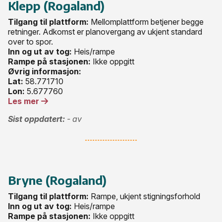
Klepp (Rogaland)
Tilgang til plattform:
Mellomplattform betjener begge
retninger. Adkomst er planovergang av ukjent standard
over to spor.
Inn og ut av tog:
Heis/rampe
Rampe på stasjonen:
Ikke oppgitt
Øvrig informasjon:
Lat:
58.771710
Lon:
5.677760
Les mer
Sist oppdatert:
- av
Bryne (Rogaland)
Tilgang til plattform:
Rampe, ukjent stigningsforhold
Inn og ut av tog:
Heis/rampe
Rampe på stasjonen:
Ikke oppgitt