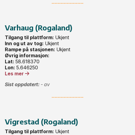
Varhaug (Rogaland)
Tilgang til plattform:
Ukjent
Inn og ut av tog:
Ukjent
Rampe på stasjonen:
Ukjent
Øvrig informasjon:
Lat:
58.618370
Lon:
5.646250
Les mer
Sist oppdatert:
- av
Vigrestad (Rogaland)
Tilgang til plattform:
Ukjent