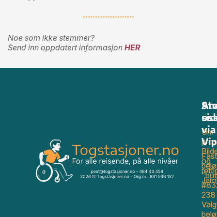
Noe som ikke stemmer?
Send inn oppdatert informasjon
HER
An
St
sid
os
via
Om
Vi
pros
Bild
Fast
og
belø
rett
"but
Jern
#83
238
Valgf
belø