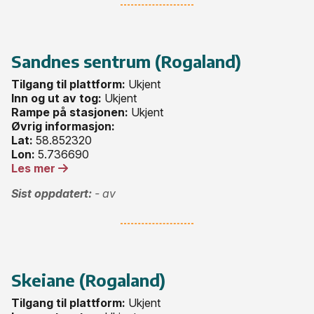
Sandnes sentrum (Rogaland)
Tilgang til plattform:
Ukjent
Inn og ut av tog:
Ukjent
Rampe på stasjonen:
Ukjent
Øvrig informasjon:
Lat:
58.852320
Lon:
5.736690
Les mer
Sist oppdatert:
- av
Skeiane (Rogaland)
Tilgang til plattform:
Ukjent