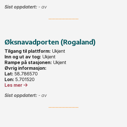
Sist oppdatert:
- av
Øksnavadporten (Rogaland)
Tilgang til plattform:
Ukjent
Inn og ut av tog:
Ukjent
Rampe på stasjonen:
Ukjent
Øvrig informasjon:
Lat:
58.786570
Lon:
5.701520
Les mer
Sist oppdatert:
- av