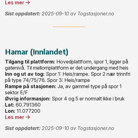
Les mer
Sist oppdatert:
2025-09-10 av Togstasjoner.no
Hamar (Innlandet)
Tilgang til plattform:
Hovedplattform, spor 1, ligger på
gatenivå. Til mellomplattform er det undergang med heis
Inn og ut av tog:
Spor 1: Heis/rampe. Spor 2 nær trinnfri
på type 74/75/76. Spor 3: Heis/rampe
Rampe på stasjonen:
Ja, av gammel type på spor 1
sektor E/F
Øvrig informasjon:
Spor 4 og 5 er normalt ikke i bruk
Lat:
60.791360
Lon:
11.077200
Les mer
Sist oppdatert:
2025-09-10 av Togstasjoner.no