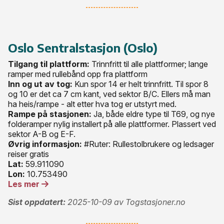
Oslo Sentralstasjon (Oslo)
Tilgang til plattform:
Trinnfritt til alle plattformer; lange
ramper med rullebånd opp fra plattform
Inn og ut av tog:
Kun spor 14 er helt trinnfritt. Til spor 8
og 10 er det ca 7 cm kant, ved sektor B/C. Ellers må man
ha heis/rampe - alt etter hva tog er utstyrt med.
Rampe på stasjonen:
Ja, både eldre type til T69, og nye
folderamper nylig installert på alle plattformer. Plassert ved
sektor A-B og E-F.
Øvrig informasjon:
#Ruter: Rullestolbrukere og ledsager
reiser gratis
Lat:
59.911090
Lon:
10.753490
Les mer
Sist oppdatert:
2025-10-09 av Togstasjoner.no