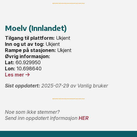
Moelv (Innlandet)
Tilgang til plattform:
Ukjent
Inn og ut av tog:
Ukjent
Rampe på stasjonen:
Ukjent
Øvrig informasjon:
Lat:
60.929950
Lon:
10.698640
Les mer
Sist oppdatert:
2025-07-29 av Vanlig bruker
Noe som ikke stemmer?
Send inn oppdatert informasjon
HER