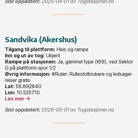
Sist oppdatert:
2025-04-01 av Togstasjoner.no
Sandvika (Akershus)
Tilgang til plattform:
Heis og rampe
Inn og ut av tog:
Ukjent
Rampe på stasjonen:
Ja, gammel type (t69), ved Sektor
G på plattform spor 1/2
Øvrig informasjon:
#Ruter: Rullestolbrukere og ledsager
reiser gratis
Lat:
59.892840
Lon:
10.525710
Les mer
Sist oppdatert:
2026-05-01 av Togstasjoner.no