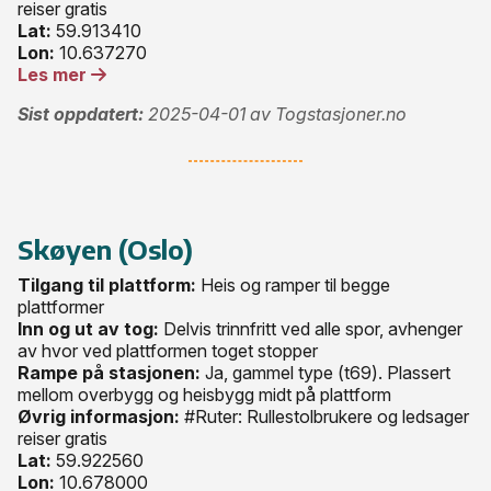
reiser gratis
Lat:
59.913410
Lon:
10.637270
Les mer
Sist oppdatert:
2025-04-01 av Togstasjoner.no
Skøyen (Oslo)
Tilgang til plattform:
Heis og ramper til begge
plattformer
Inn og ut av tog:
Delvis trinnfritt ved alle spor, avhenger
av hvor ved plattformen toget stopper
Rampe på stasjonen:
Ja, gammel type (t69). Plassert
mellom overbygg og heisbygg midt på plattform
Øvrig informasjon:
#Ruter: Rullestolbrukere og ledsager
reiser gratis
Lat:
59.922560
Lon:
10.678000