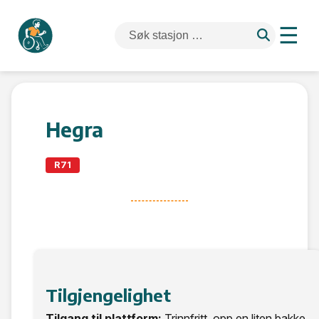
☰
Hegra
R71
Tilgjengelighet
Tilgang til plattform:
Trinnfritt, opp en liten bakke