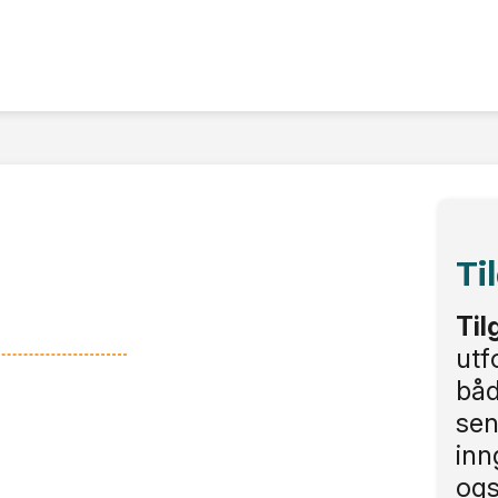
Ti
Til
utf
båd
sen
inn
ogs