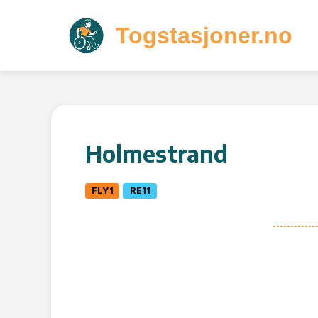
Togstasjoner.no
Holmestrand
FLY1
RE11