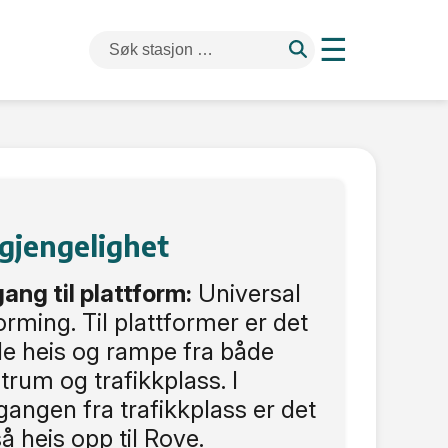
☰
lgjengelighet
gang til plattform:
Universal
orming. Til plattformer er det
e heis og rampe fra både
trum og trafikkplass. I
gangen fra trafikkplass er det
å heis opp til Rove.