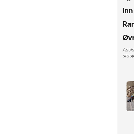
Inn
Ra
Øvr
Assis
stas