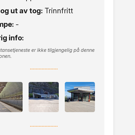
 og ut av tog:
Trinnfritt
mpe:
-
ig info:
tansetjeneste er ikke tilgjengelig på denne
jonen.