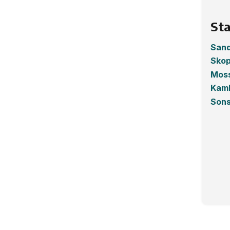
Sta
San
Sko
Mos
Kam
Sons