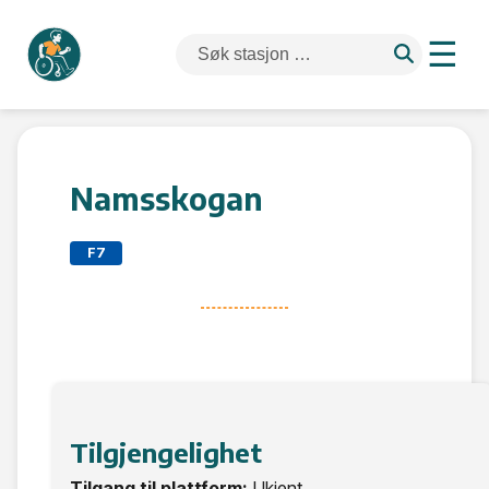
☰
Namsskogan
F7
Tilgjengelighet
Tilgang til plattform:
Ukjent