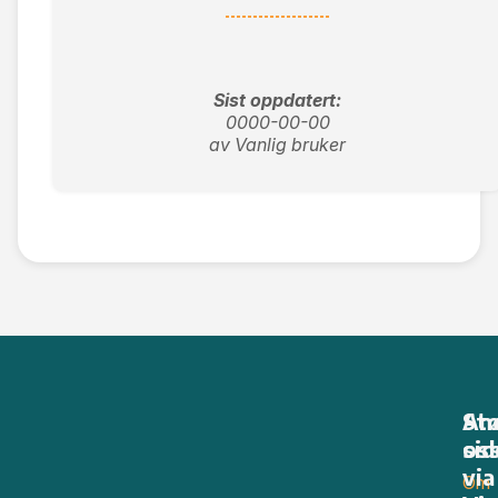
Sist oppdatert:
0000-00-00
av Vanlig bruker
An
St
sid
os
via
Om