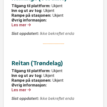
Tilgang til plattform:
Ukjent
Inn og ut av tog:
Ukjent
Rampe på stasjonen:
Ukjent
Øvrig informasjon:
Les mer
Sist oppdatert:
Ikke bekreftet enda
Reitan (Trøndelag)
Tilgang til plattform:
Ukjent
Inn og ut av tog:
Ukjent
Rampe på stasjonen:
Ukjent
Øvrig informasjon:
Les mer
Sist oppdatert:
Ikke bekreftet enda