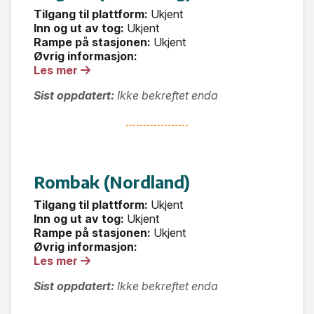
Tilgang til plattform:
Ukjent
Inn og ut av tog:
Ukjent
Rampe på stasjonen:
Ukjent
Øvrig informasjon:
Les mer
Sist oppdatert:
Ikke bekreftet enda
Rombak (Nordland)
Tilgang til plattform:
Ukjent
Inn og ut av tog:
Ukjent
Rampe på stasjonen:
Ukjent
Øvrig informasjon:
Les mer
Sist oppdatert:
Ikke bekreftet enda