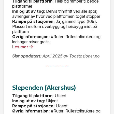
Tilgang til plattform:
Heis og ramper til begge
plattformer
Inn og ut av tog:
Delvis trinnfritt ved alle spor,
avhenger av hvor ved plattformen toget stopper
Rampe på stasjonen:
Ja, gammel type (t69).
Plassert mellom overbygg og heisbygg midt på
plattform
Øvrig informasjon:
#Ruter: Rullestolbrukere og
ledsager reiser gratis
Les mer
Sist oppdatert:
April 2025 av Togstasjoner.no
Slependen (Akershus)
Tilgang til plattform:
Ukjent
Inn og ut av tog:
Ukjent
Rampe på stasjonen:
Ukjent
Øvrig informasjon:
#Ruter: Rullestolbrukere og