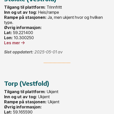
Tilgang til plattform:
Trinnfritt
Inn og ut av tog:
Heis/rampe
Rampe på stasjonen:
Ja, men ukjent hvor og hvilken
type.
Øvrig informasjon:
Lat:
59.221400
Lon:
10.300250
Les mer
Sist oppdatert:
2025-05-01 av
Torp (Vestfold)
Tilgang til plattform:
Ukjent
Inn og ut av tog:
Ukjent
Rampe på stasjonen:
Ukjent
Øvrig informasjon:
Lat:
59.165590