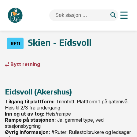
☰
Skien - Eidsvoll
RE11
Bytt retning
Eidsvoll (Akershus)
Tilgang til plattform:
Trinnfritt. Plattform 1 på gatenivå.
Heis til 2/3 fra undergang
Inn og ut av tog:
Heis/rampe
Rampe på stasjonen:
Ja, gammel type, ved
stasjonsbygning
Øvrig informasjon:
#Ruter: Rullestolbrukere og ledsager