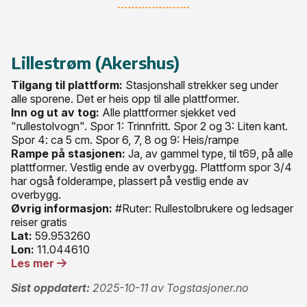
Lillestrøm (Akershus)
Tilgang til plattform:
Stasjonshall strekker seg under
alle sporene. Det er heis opp til alle plattformer.
Inn og ut av tog:
Alle plattformer sjekket ved
"rullestolvogn". Spor 1: Trinnfritt. Spor 2 og 3: Liten kant.
Spor 4: ca 5 cm. Spor 6, 7, 8 og 9: Heis/rampe
Rampe på stasjonen:
Ja, av gammel type, til t69, på alle
plattformer. Vestlig ende av overbygg. Plattform spor 3/4
har også folderampe, plassert på vestlig ende av
overbygg.
Øvrig informasjon:
#Ruter: Rullestolbrukere og ledsager
reiser gratis
Lat:
59.953260
Lon:
11.044610
Les mer
Sist oppdatert:
2025-10-11 av Togstasjoner.no