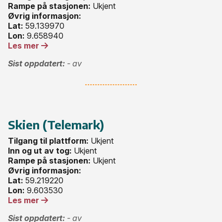
Rampe på stasjonen:
Ukjent
Øvrig informasjon:
Lat:
59.139970
Lon:
9.658940
Les mer
Sist oppdatert:
- av
Skien (Telemark)
Tilgang til plattform:
Ukjent
Inn og ut av tog:
Ukjent
Rampe på stasjonen:
Ukjent
Øvrig informasjon:
Lat:
59.219220
Lon:
9.603530
Les mer
Sist oppdatert:
- av