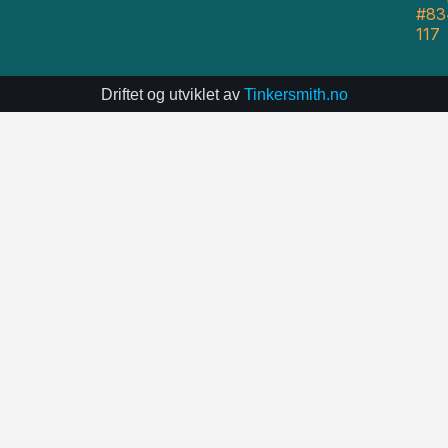
#83
117
Driftet og utviklet av
Tinkersmith.no