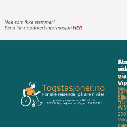
Noe som ikke stemmer?
Send inn oppdatert informasjon
HER
An
St
sid
os
via
Om
Vi
pros
Bild
Fast
og
belø
rett
"but
Jern
#83
238
Valgf
belø