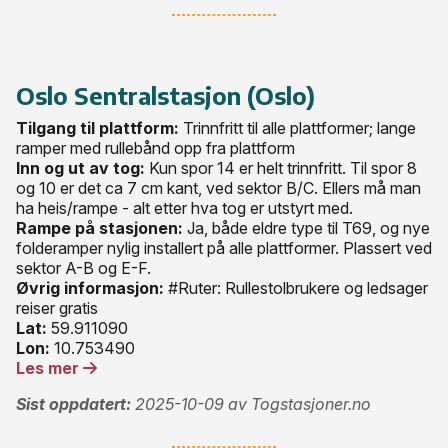
Oslo Sentralstasjon (Oslo)
Tilgang til plattform:
Trinnfritt til alle plattformer; lange
ramper med rullebånd opp fra plattform
Inn og ut av tog:
Kun spor 14 er helt trinnfritt. Til spor 8
og 10 er det ca 7 cm kant, ved sektor B/C. Ellers må man
ha heis/rampe - alt etter hva tog er utstyrt med.
Rampe på stasjonen:
Ja, både eldre type til T69, og nye
folderamper nylig installert på alle plattformer. Plassert ved
sektor A-B og E-F.
Øvrig informasjon:
#Ruter: Rullestolbrukere og ledsager
reiser gratis
Lat:
59.911090
Lon:
10.753490
Les mer
Sist oppdatert:
2025-10-09 av Togstasjoner.no