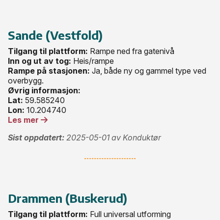
Sande (Vestfold)
Tilgang til plattform:
Rampe ned fra gatenivå
Inn og ut av tog:
Heis/rampe
Rampe på stasjonen:
Ja, både ny og gammel type ved
overbygg.
Øvrig informasjon:
Lat:
59.585240
Lon:
10.204740
Les mer
Sist oppdatert:
2025-05-01 av Konduktør
Drammen (Buskerud)
Tilgang til plattform:
Full universal utforming