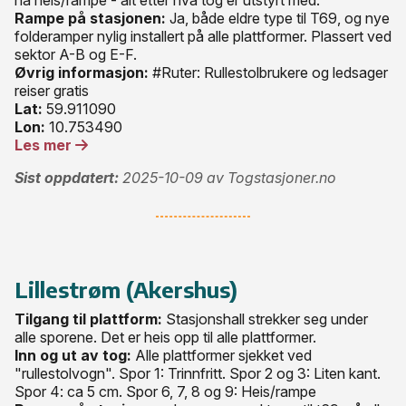
ha heis/rampe - alt etter hva tog er utstyrt med.
Rampe på stasjonen:
Ja, både eldre type til T69, og nye
folderamper nylig installert på alle plattformer. Plassert ved
sektor A-B og E-F.
Øvrig informasjon:
#Ruter: Rullestolbrukere og ledsager
reiser gratis
Lat:
59.911090
Lon:
10.753490
Les mer
Sist oppdatert:
2025-10-09 av Togstasjoner.no
Lillestrøm (Akershus)
Tilgang til plattform:
Stasjonshall strekker seg under
alle sporene. Det er heis opp til alle plattformer.
Inn og ut av tog:
Alle plattformer sjekket ved
"rullestolvogn". Spor 1: Trinnfritt. Spor 2 og 3: Liten kant.
Spor 4: ca 5 cm. Spor 6, 7, 8 og 9: Heis/rampe