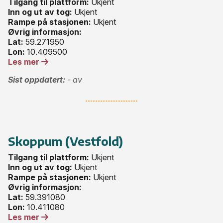
Tilgang til plattform:
Ukjent
Inn og ut av tog:
Ukjent
Rampe på stasjonen:
Ukjent
Øvrig informasjon:
Lat:
59.271950
Lon:
10.409500
Les mer
Sist oppdatert:
- av
Skoppum (Vestfold)
Tilgang til plattform:
Ukjent
Inn og ut av tog:
Ukjent
Rampe på stasjonen:
Ukjent
Øvrig informasjon:
Lat:
59.391080
Lon:
10.411080
Les mer