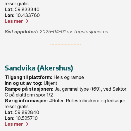
reiser gratis
Lat:
59.833340
Lon:
10.433760
Les mer
Sist oppdatert:
2025-04-01 av Togstasjoner.no
Sandvika (Akershus)
Tilgang til plattform:
Heis og rampe
Inn og ut av tog:
Ukjent
Rampe på stasjonen:
Ja, gammel type (t69), ved Sektor
G på plattform spor 1/2
Øvrig informasjon:
#Ruter: Rullestolbrukere og ledsager
reiser gratis
Lat:
59.892840
Lon:
10.525710
Les mer