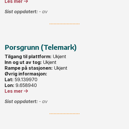
Les mer
Sist oppdatert:
- av
Porsgrunn (Telemark)
Tilgang til plattform:
Ukjent
Inn og ut av tog:
Ukjent
Rampe på stasjonen:
Ukjent
Øvrig informasjon:
Lat:
59.139970
Lon:
9.658940
Les mer
Sist oppdatert:
- av