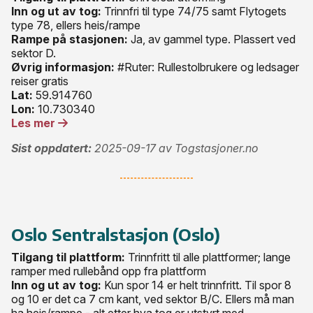
Inn og ut av tog:
Trinnfri til type 74/75 samt Flytogets
type 78, ellers heis/rampe
Rampe på stasjonen:
Ja, av gammel type. Plassert ved
sektor D.
Øvrig informasjon:
#Ruter: Rullestolbrukere og ledsager
reiser gratis
Lat:
59.914760
Lon:
10.730340
Les mer
Sist oppdatert:
2025-09-17 av Togstasjoner.no
Oslo Sentralstasjon (Oslo)
Tilgang til plattform:
Trinnfritt til alle plattformer; lange
ramper med rullebånd opp fra plattform
Inn og ut av tog:
Kun spor 14 er helt trinnfritt. Til spor 8
og 10 er det ca 7 cm kant, ved sektor B/C. Ellers må man